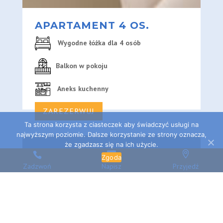
APARTAMENT 4 OS.
Wygodne łóżka dla 4 osób
Balkon w pokoju
Aneks kuchenny
ZAREZERWUJ
Ta strona korzysta z ciasteczek aby świadczyć usługi na
najwyższym poziomie. Dalsze korzystanie ze strony oznacza,
że zgadzasz się na ich użycie.
Zgoda
Zadzwoń
Napisz
Przyjedź