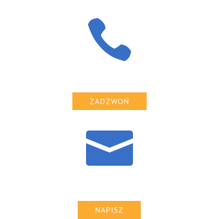

ZADZWOŃ

NAPISZ